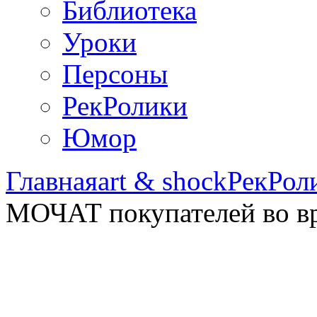
Библиотека
Уроки
Персоны
РекРолики
Юмор
Главная
art & shock
РекРол
МОЧАТ покупателей во вр