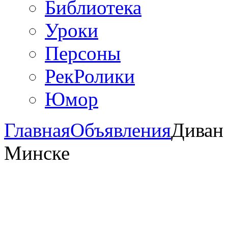
Библиотека
Уроки
Персоны
РекРолики
Юмор
Главная
Объявления
Диван
Минске