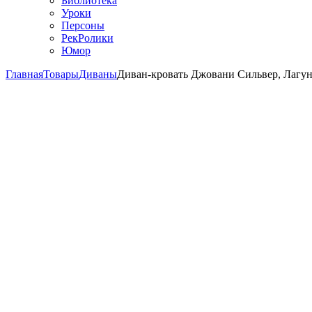
Библиотека
Уроки
Персоны
РекРолики
Юмор
Главная
Товары
Диваны
Диван-кровать Джовани Сильвер, Лагун