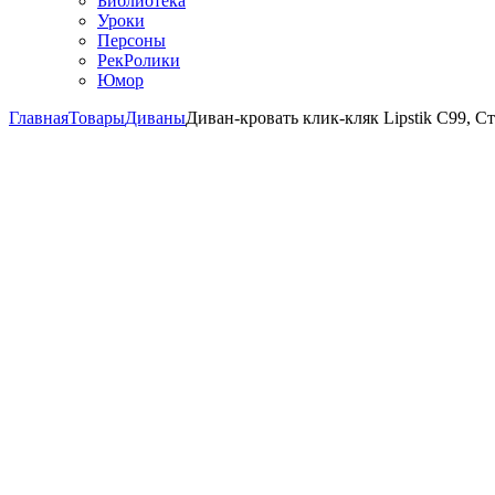
Библиотека
Уроки
Персоны
РекРолики
Юмор
Главная
Товары
Диваны
Диван-кровать клик-кляк Lipstik C99, Ст