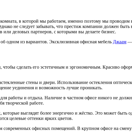
комната, в которой мы работаем, именно поэтому мы проводим в
нако не следует забывать, что престиж компании должен быть ви
в или деловых партнеров, с которыми вы делаете бизнес.
м об одном из вариантов. Эксклюзивная офисная мебель
Джаам
— 
м, чтобы сделать его эстетичным и эргономичным. Красиво офо
стекленные стены и двери. Использование остекления оптическо
ущение уединения и возможность лучше проникать.
для работы и отдыха. Наличие в частном офисе никого не долж
бя творческой работе.
 которые выглядят более энергично и жёстко. Это может быть о
ются целевые оттенки ярких цветов.
ом современных офисных помещений. В крупном офисе на смену