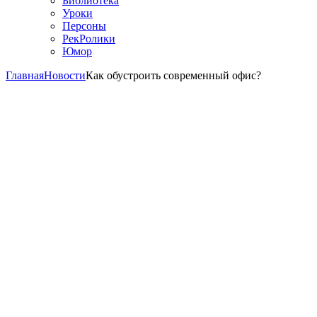
Библиотека
Уроки
Персоны
РекРолики
Юмор
Главная
Новости
Как обустроить современный офис?