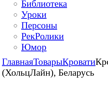
Библиотека
Уроки
Персоны
РекРолики
Юмор
Главная
Товары
Кровати
Кр
(ХольцЛайн), Беларусь