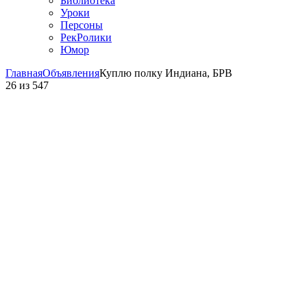
Библиотека
Уроки
Персоны
РекРолики
Юмор
Главная
Объявления
Куплю полку Индиана, БРВ
26
из
547