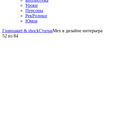
Библиотека
Уроки
Персоны
РекРолики
Юмор
Главная
art & shock
Статьи
Мех в дизайне интерьера
52
из
84