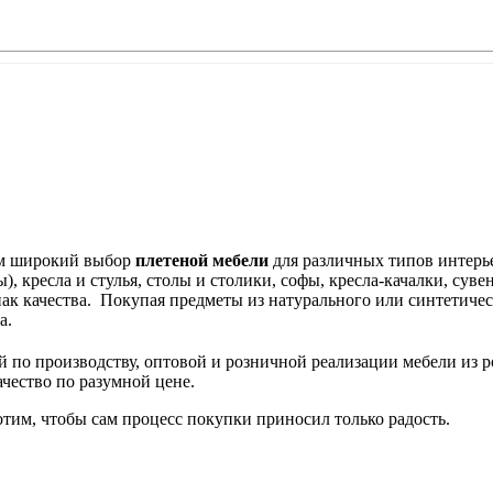
ам широкий выбор
плетеной мебели
для различных типов интерь
), кресла и стулья, столы и столики, софы, кресла-качалки, сув
нак качества. Покупая предметы из натурального или синтетичес
са.
й по производству, оптовой и розничной реализации мебели из р
ачество по разумной цене.
тим, чтобы сам процесс покупки приносил только радость.