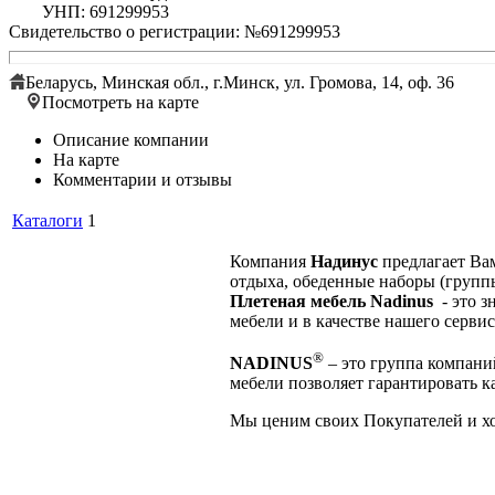
УНП: 691299953
Свидетельство о регистрации: №691299953
Беларусь, Минская обл., г.Минск, ул. Громова, 14, оф. 36
Посмотреть на карте
Описание компании
На карте
Комментарии и отзывы
Каталоги
1
Компания
Надинус
предлагает В
отдыха, обеденные наборы (группы
Плетеная мебель Nadinus
- это з
мебели и в качестве нашего серви
®
NADINUS
– это группа компани
мебели позволяет гарантировать к
Мы ценим своих Покупателей и хо