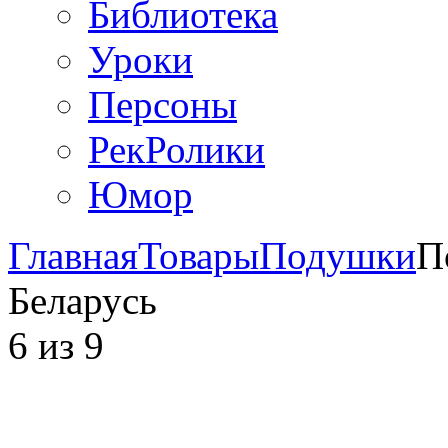
Библиотека
Уроки
Персоны
РекРолики
Юмор
Главная
Товары
Подушки
П
Беларусь
6
из
9