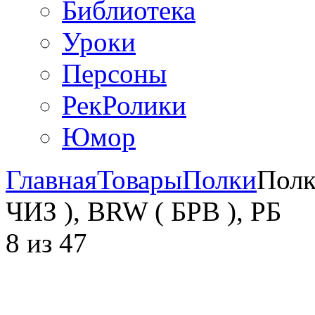
Библиотека
Уроки
Персоны
РекРолики
Юмор
Главная
Товары
Полки
Полк
ЧИЗ ), BRW ( БРВ ), РБ
8
из
47