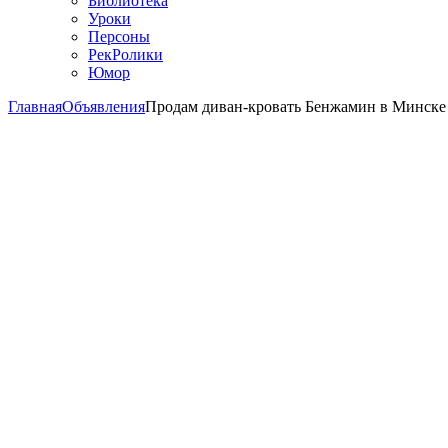
Библиотека
Уроки
Персоны
РекРолики
Юмор
Главная
Объявления
Продам диван-кровать Бенжамин в Минске