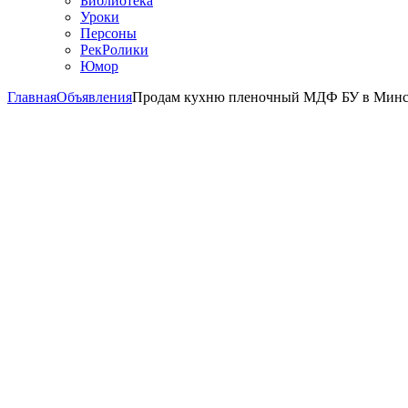
Библиотека
Уроки
Персоны
РекРолики
Юмор
Главная
Объявления
Продам кухню пленочный МДФ БУ в Минс