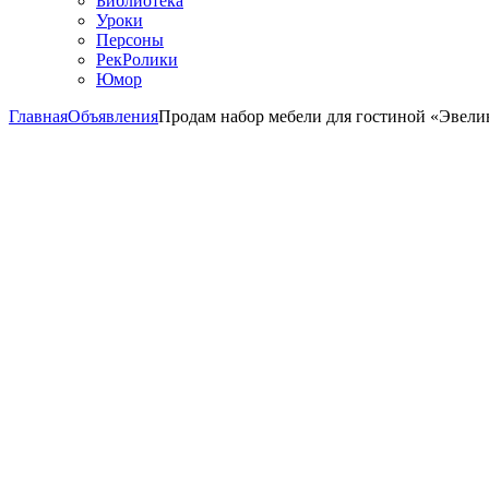
Библиотека
Уроки
Персоны
РекРолики
Юмор
Главная
Объявления
Продам набор мебели для гостиной «Эвели