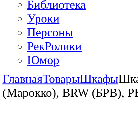
Библиотека
Уроки
Персоны
РекРолики
Юмор
Главная
Товары
Шкафы
Шк
(Марокко), BRW (БРВ), Р