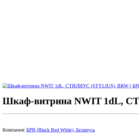
Шкаф-витрина NWIT 1dL, СТ
Компания:
БРВ (Black Red White), Беларусь