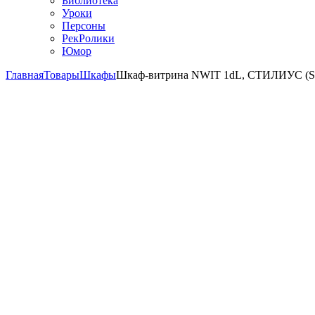
Библиотека
Уроки
Персоны
РекРолики
Юмор
Главная
Товары
Шкафы
Шкаф-витрина NWIT 1dL, СТИЛИУС (ST