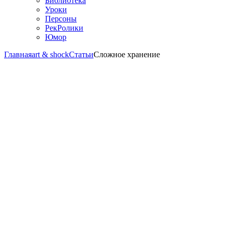
Библиотека
Уроки
Персоны
РекРолики
Юмор
Главная
art & shock
Статьи
Сложное хранение