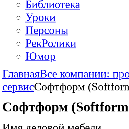
Библиотека
Уроки
Персоны
РекРолики
Юмор
Главная
Все компании: пр
сервис
Софтформ (Softform
Софтформ (Softform
Имя деловой мебели