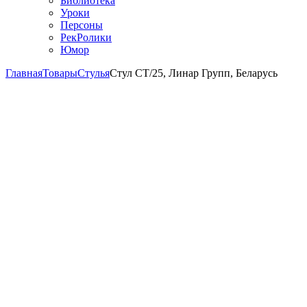
Библиотека
Уроки
Персоны
РекРолики
Юмор
Главная
Товары
Стулья
Стул СТ/25, Линар Групп, Беларусь