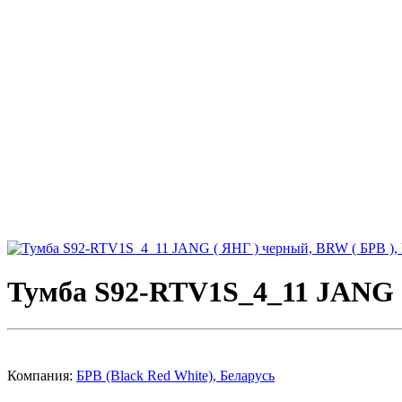
Тумба S92-RTV1S_4_11 JANG (
Компания:
БРВ (Black Red White), Беларусь