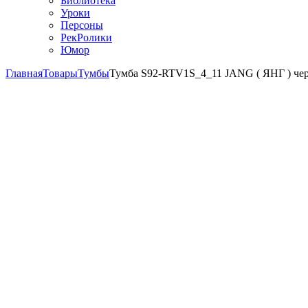
Библиотека
Уроки
Персоны
РекРолики
Юмор
Главная
Товары
Тумбы
Тумба S92-RTV1S_4_11 JANG ( ЯНГ ) чер