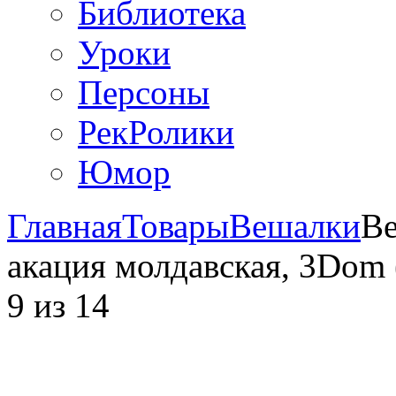
Библиотека
Уроки
Персоны
РекРолики
Юмор
Главная
Товары
Вешалки
Ве
акация молдавская, 3Dom 
9
из
14